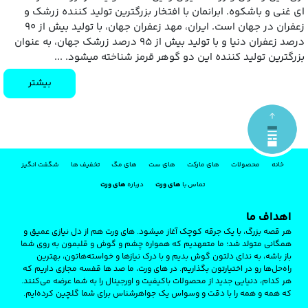
ای غنی و باشکوه. ابرانمان با افتخار بزرگترین تولید کننده زرشک و
زعفران در جهان است. ایران، مهد زعفران جهان، با تولید بیش از ۹۰
درصد زعفران دنیا و با تولید بیش از ۹۵ درصد زرشک جهان، به عنوان
بزرگترین تولید کننده این دو گوهر قرمز شناخته میشود. ...
بیشتر
خانه
محصولات
های مارکت
های ست
های مگ
تخفیف ها
شگفت انگیز
تماس با
های ورت
درباره
های ورت
اهداف ما
هر قصه‌ بزرگ، با یک جرقه‌ کوچک آغاز میشود. های‌ ورت هم از دل نیازی عمیق و
همگانی متولد شد؛ ما متعهدیم که همواره چشم و گوش و قلبمون به روی شما
باز باشه، به ندای دلتون گوش بدیم و با درک نیازها و خواسته‌هاتون، بهترین
راه‌حل‌ها رو در اختیارتون بگذاریم. در های ‌ورت، ما صد ها قفسه مجازی داریم که
هر کدام، دنیایی جدید از محصولات باکیفیت و اورجینال را به شما عرضه می‌کنند.
که همه و همه را با دقت و وسواس یک جواهرشناس برای شما گلچین کرده‌ایم.