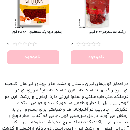
زرشک اعلا سحرخیز 300 گرمی
زعفران درجه یک مصطفوی - 4.608 گرم
0
0
ناموجود
ناموجود
در اعماق کویرهای ایران باستان و دشت ‌های پهناور ایرانمان، گنجینه
‌ای سرخ‌ رنگ نهفته است که ، قرن ‌هاست که جایگاه ویژه‌ ای در
فرهنگ، هنر، طب سنتی و سفره ایرانی دارد. زعفران و زرشک، این دو
گوهر بی‌ بدیل، با عطر و طعمی مسحور کننده و خواص شگفت‌
انگیزشان، جادویی در آشپزخانه‌ ها و ضیافتی برای جسم و روح به
ارمغان می ‌آورند در دل سرزمینی کهن، جایی که آفتاب، عطر تاریخ و
حماسه را می‌ پراکند، گنجینه‌ ای سرخ و درخشان، خودنمایی میکند.
آری، این زعفران و زرشک ایران زمین است، دو یادگار ارزشمند از گذشته‌