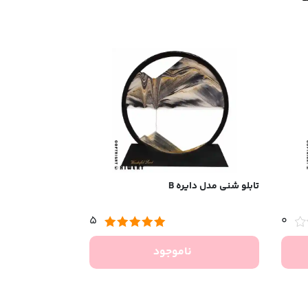
تابلو شنی مدل دایره B
5
0
ناموجود