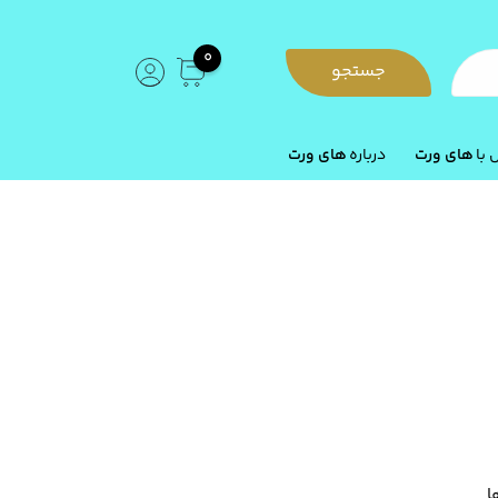
0
جستجو
با
های ورت
درباره
های ورت
ا