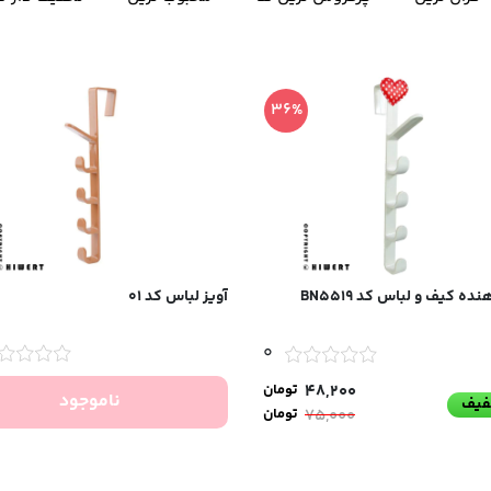
36%
ه کیف و لباس کد BN5519
آویز لباس کد 01
0
48,200
تومان
ناموجود
خفیف
75,000
تومان