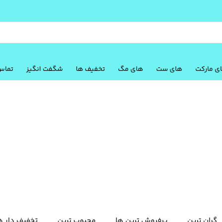
ی مارکت
های ست
های مگ
تخفیف ها
شگفت انگیز
تماس 
گران ترین
پرفروش ترین ها
محبوب ترین
تخفیف دار ه