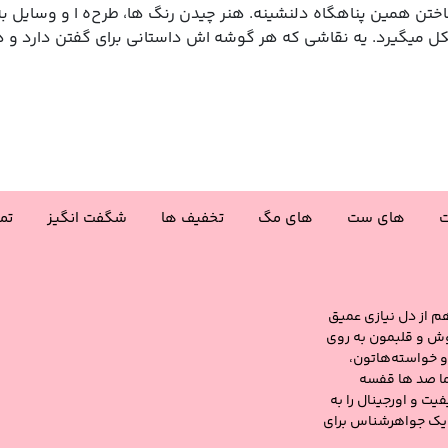
تن همین پناهگاه دلنشینه. هنر چیدن رنگ‌ ها، طرح‌ه ا و وسایل به
کل میگیرد. یه نقاشی که هر گوشه‌ اش داستانی برای گفتن دارد و
ت
های ست
های مگ
تخفیف ها
شگفت انگیز
تم
هم از دل نیازی عمیق
ش و قلبمون به روی
و خواسته‌هاتون،
 ما صد ها قفسه
یت و اورجینال را به
 یک جواهرشناس برای