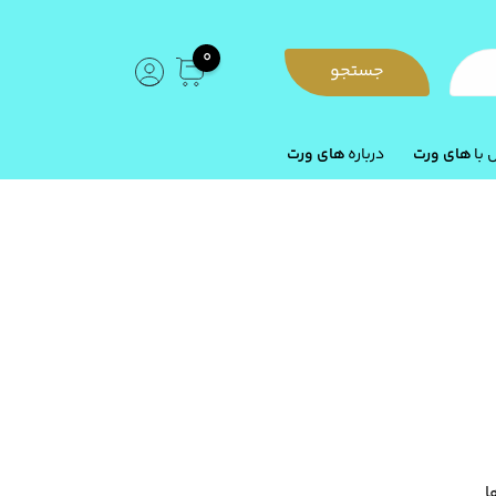
0
جستجو
با
های ورت
درباره
های ورت
ا