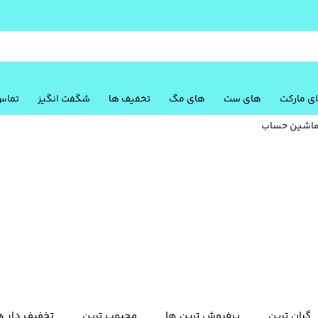
ی مارکت
های ست
های مگ
تخفیف ها
شگفت انگیز
تماس 
اشین حساب
گران ترین
پرفروش ترین ها
محبوب ترین
تخفیف دار ه