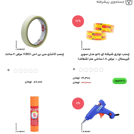
جستجوی پیشرفته
17%
چسب نواری شیشه‌ ای نانو مدل سوپر
چسب کاغذی سی بی اس (CBS) عرض ۲ سانت
کریستال – عرض ۱.۸ سانتی‌ متر (شفاف)
0
0
31,300
تومان
با تخفیف
87,000
تومان
37,300
تومان
11%