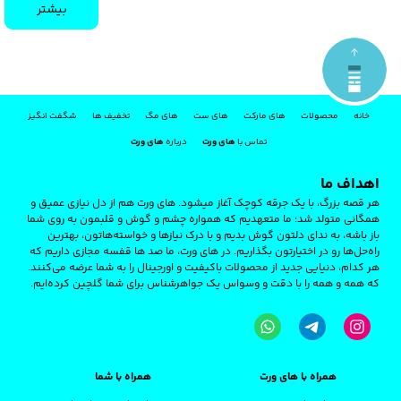
بیشتر
خانه
محصولات
های مارکت
های ست
های مگ
تخفیف ها
شگفت انگیز
تماس با
های ورت
درباره
های ورت
اهداف ما
هر قصه‌ بزرگ، با یک جرقه‌ کوچک آغاز میشود. های‌ ورت هم از دل نیازی عمیق و
همگانی متولد شد؛ ما متعهدیم که همواره چشم و گوش و قلبمون به روی شما
باز باشه، به ندای دلتون گوش بدیم و با درک نیازها و خواسته‌هاتون، بهترین
راه‌حل‌ها رو در اختیارتون بگذاریم. در های ‌ورت، ما صد ها قفسه مجازی داریم که
هر کدام، دنیایی جدید از محصولات باکیفیت و اورجینال را به شما عرضه می‌کنند.
که همه و همه را با دقت و وسواس یک جواهرشناس برای شما گلچین کرده‌ایم.
همراه با های ورت
همراه با شما