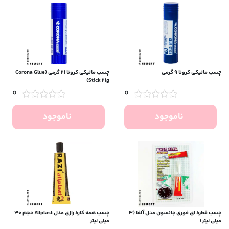
چسب ماتیکی کرونا ۹ گرمی
چسب ماتیکی کرونا ۲۱ گرمی (Corona Glue
Stick 21g)
0
0
ناموجود
ناموجود
چسب قطره ای فوری جانسون مدل آلفا (۳
چسب همه کاره رازی مدل Allplast حجم 30
میلی لیتر)
میلی لیتر