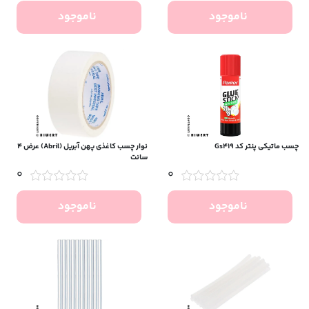
ناموجود
ناموجود
چسب ماتیکی پنتر کد Gs419
نوار چسب کاغذی پهن آبریل (Abril) عرض ۴
سانت
0
0
ناموجود
ناموجود