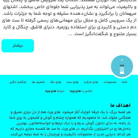
لذت‌بخش غذا خوردن هستند. انتخاب یک سرویس قاشق و چنگال زیبا
و باکیفیت، می‌تواند به میز پذیرایی شما جلوه‌ای خاص ببخشد، اشتهای
میهمانان را برانگیزد و نشان‌دهنده سلیقه و توجه شما به جزئیات باشد.
از یک سرویس کامل و مجلل برای مهمانی‌های رسمی گرفته تا ست‌ های
دم‌ دستی و کاربردی برای استفاده روزمره، دنیای قاشق، چنگال و کارد
بسیار متنوع و شگفت‌انگیز است. ...
بیشتر
خانه
محصولات
های مارکت
های ست
های مگ
تخفیف ها
شگفت انگیز
تماس با
های ورت
درباره
های ورت
اهداف ما
هر قصه‌ بزرگ، با یک جرقه‌ کوچک آغاز میشود. های‌ ورت هم از دل نیازی عمیق و
همگانی متولد شد؛ ما متعهدیم که همواره چشم و گوش و قلبمون به روی شما
باز باشه، به ندای دلتون گوش بدیم و با درک نیازها و خواسته‌هاتون، بهترین
راه‌حل‌ها رو در اختیارتون بگذاریم. در های ‌ورت، ما صد ها قفسه مجازی داریم که
هر کدام، دنیایی جدید از محصولات باکیفیت و اورجینال را به شما عرضه می‌کنند.