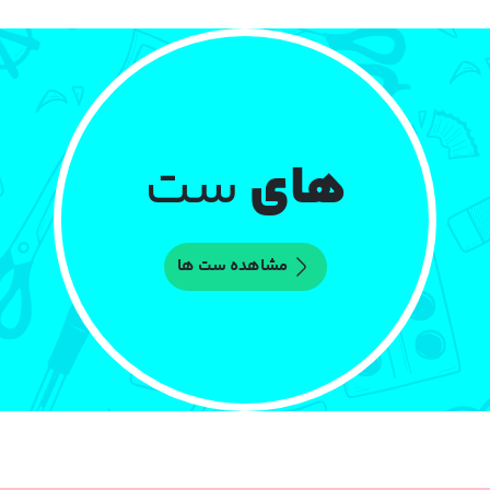
های
ست
مشاهده ست ها