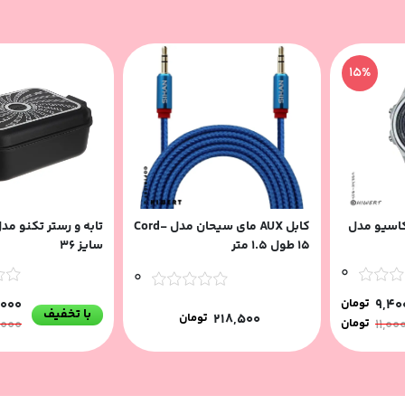
15%
اسیو مدل
کابل AUX مای سیحان مدل Cord-
تابه و رستر تکنو مدل
15 طول 1.5 متر
سایز 36
0
0
9,40
تومان
,000
با تخفیف
218,500
تومان
11,00
تومان
,000