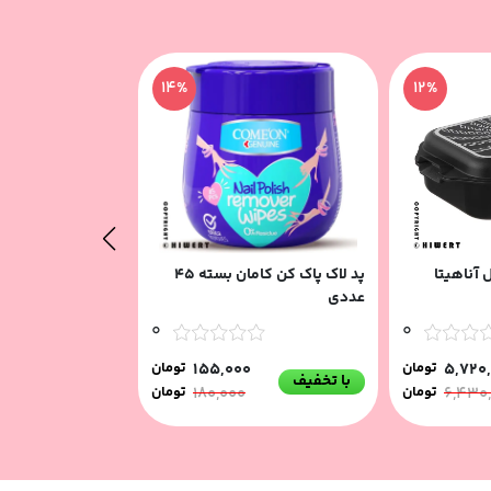
14%
12%
 آناهیتا
پد لاک پاک کن کامان بسته 45
موس پد تسکو مدل O 25
عددی
0
0
5,720
تومان
155,000
تومان
با تخفیف
با تخفیف
6,430
تومان
180,000
تومان