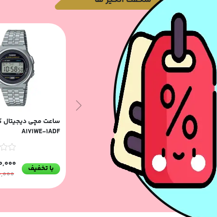
ساعت مچی دیجیتال ک
A171WE-1ADF
0,000
با تخفیف
0,000