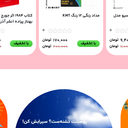
سیو مدل
مداد رنگی ۱۲ رنگ KMT
کتاب 1984 اثر 
بهناز پیاده (نشر آذر
0
0
9,4
تومان
170,000
تومان
0
با تخفیف
با تخفیف
11,0
تومان
200,000
تومان
0