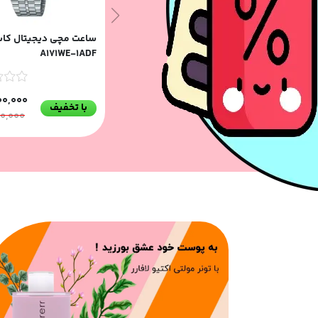
ساعت مچی دیجیتال کا
A171WE-1ADF
00,000
با تخفیف
00,000