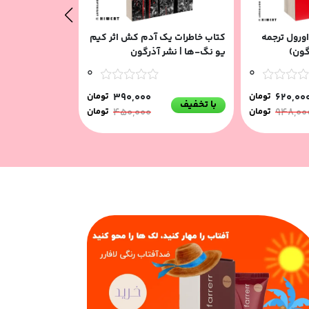
جورج اورول ترجمه
کتاب خاطرات یک آدم کش اثر کیم
کتاب کیمیاگر اثر
گون)
یو نگ-ها | نشر آذرگون
انتشارات آذرگون
0
0
620,00
تومان
390,000
تومان
با تخفیف
با تخفیف
948,00
تومان
450,000
تومان