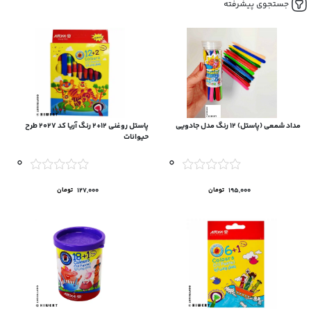
جستجوی پیشرفته
مداد شمعی (پاستل) 12 رنگ مدل جادویی
پاستل روغنی ۱۲+۲ رنگ آریا کد ۲۰۲۷ طرح
حیوانات
0
0
195,000
تومان
127,000
تومان