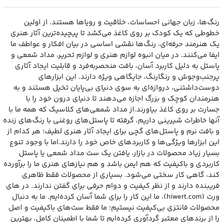
رنگ‌ها، زبان جهانی احساسات، خلاقیت و رویاها هستند. از اولین
خطوطی که یک کودک بر روی کاغذ می‌کشد تا پیچیده‌ترین آثار هنری
یک هنرمند حرفه‌ای، رنگ‌ها نقشی اساسی در بیان افکار و عواطف ما
ایفا می‌کنند. در میان انبوه لوازم هنری و لوازم تحریر، مداد شمعی و
پاستل به دلیل کاربرد آسان، بافت منحصربه‌فرد و قابلیت ایجاد آثاری
پرجنب‌وجوش و رنگارنگ، جایگاهی ویژه دارند. این ابزارهای
دوست‌داشتنی، دروازه‌ای به سوی دنیای بی‌پایان تخیل هستند و به
هنرمندان کوچک و بزرگ اجازه می‌دهند تا دنیای درون خود را با
جسارت بر روی کاغذ بیاورند.از مداد شمعی‌های کلاسیک که همه ما با
آنها خاطرات شیرینی داریم، گرفته تا پاستل‌های روغنی با رنگ‌های زنده
و بافت نرم و پاستل‌های گچی برای ایجاد آثار هنری لطیف؛ هر کدام از
این ابزارها ویژگی‌ها و کاربردهای خاص خود را دارند.اما با وجود تنوع
بسیار زیاد محصولات در بازار، یافتن یک ست مداد شمعی یا پاستل
کاربردی و باکیفیت که هم ایمن باشد و هم نیازهای هنری ما را برآورده
کند، گاهی کار سختی می‌شود. بسیاری از محصولات فقط ظاهری
فریبنده دارند و از نظر کیفیت و دوام حرفی برای گفتن ندارند. در های
ورت (hiwert.com)، ما این کار را برای شما آسان کرده‌ایم. ما به دنبال
محصولات فانتزی بی‌کیفیت نیستیم؛ ما فقط ست‌های باکیفیت و اصل
را از برندهای معتبر گردآوری کرده‌ایم تا شما با اطمینان کامل، بهترین