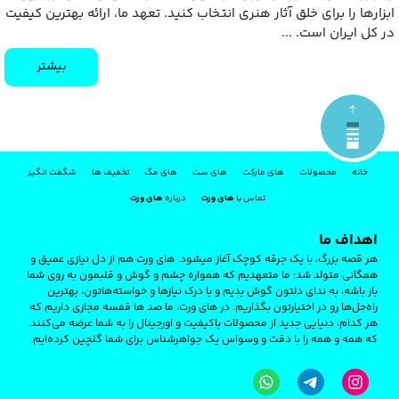
ابزارها را برای خلق آثار هنری انتخاب کنید. تعهد ما، ارائه بهترین کیفیت
در کل ایران است. ...
بیشتر
خانه
محصولات
های مارکت
های ست
های مگ
تخفیف ها
شگفت انگیز
تماس با
های ورت
درباره
های ورت
اهداف ما
هر قصه‌ بزرگ، با یک جرقه‌ کوچک آغاز میشود. های‌ ورت هم از دل نیازی عمیق و
همگانی متولد شد؛ ما متعهدیم که همواره چشم و گوش و قلبمون به روی شما
باز باشه، به ندای دلتون گوش بدیم و با درک نیازها و خواسته‌هاتون، بهترین
راه‌حل‌ها رو در اختیارتون بگذاریم. در های ‌ورت، ما صد ها قفسه مجازی داریم که
هر کدام، دنیایی جدید از محصولات باکیفیت و اورجینال را به شما عرضه می‌کنند.
که همه و همه را با دقت و وسواس یک جواهرشناس برای شما گلچین کرده‌ایم.